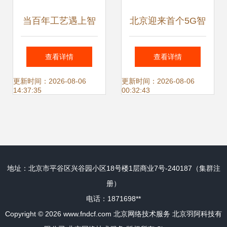
当百年工艺遇上智
北京迎来首个5G智
能制造 福田康明斯
能物流园区，网络
查看详情
查看详情
到访珞石机器人北
技术服务引领智慧
更新时间：2026-08-06
更新时间：2026-08-06
14:37:35
00:32:43
京网络技术服务，
物流新变革
共探产业升级新路
地址：北京市平谷区兴谷园小区18号楼1层商业7号-240187（集群注
径
册）
电话：1871698**
Copyright © 2026
www.fndcf.com
北京网络技术服务
北京羽阿科技有